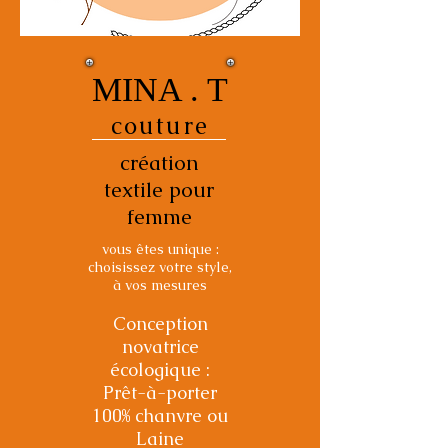
MINA . T
couture
création
textile pour
femme
vous êtes unique :
choisissez votre style,
à vos mesures
Conception
novatrice
écologique :
Prêt-à-porter
100% chanvre ou
Laine