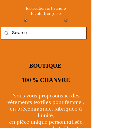
fabrication artisanale
locale française
BOUTIQUE
100 % CHANVRE
Nous vous proposons ici des
vêtements textiles pour femme ,
en précommande, fabriquée à
l'unité,
en pièce unique personnalisée,