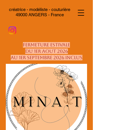
créatrice - modéliste - couturière
49000 ANGERS - France
Fermeture estivale
du 1er aout 2026
au 1er septembre 2026 inclus