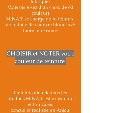
fabriquer
Vous disposez d'un choix de 60
couleurs
MINA.T se charge de la teinture
de la toile de chanvre blanc lavé
fourni en France
CHOISIR et NOTER votre
couleur de teinture
La fabrication de tous les
produits MINA.T est artisanale
et française,
conçue et réalisée en Anjou