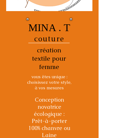
MINA . T
couture
création
textile pour
femme
vous êtes unique :
choisissez votre style,
à vos mesures
Conception
novatrice
écologique :
Prêt-à-porter
100% chanvre ou
Laine